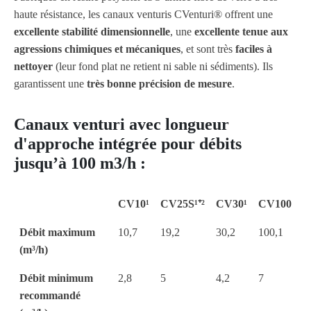
haute résistance, les canaux venturis CVenturi® offrent une
excellente stabilité dimensionnelle
, une
excellente tenue aux
agressions chimiques et mécaniques
, et sont très
faciles à
nettoyer
(leur fond plat ne retient ni sable ni sédiments). Ils
garantissent une
très bonne précision de mesure
.
Canaux venturi avec longueur
d'approche intégrée pour débits
jusqu’à 100 m3/h :
CV10¹
CV25S¹⁺²
CV30¹
CV100
Débit maximum
10,7
19,2
30,2
100,1
(m³/h)
Débit minimum
2,8
5
4,2
7
recommandé