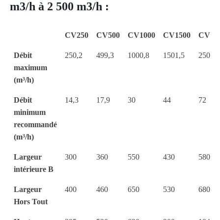
m3/h à 2 500 m3/h :
CV250
CV500
CV1000
CV1500
CV25
Débit
250,2
499,3
1000,8
1501,5
2500,1
maximum
(m³/h)
Débit
14,3
17,9
30
44
72
minimum
recommandé
(m³/h)
Largeur
300
360
550
430
580
intérieure B
Largeur
400
460
650
530
680
Hors Tout