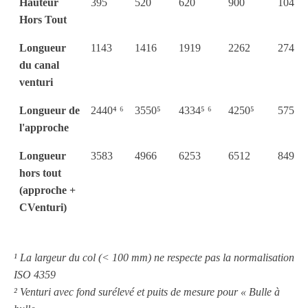
Hauteur
395
520
620
900
1040
Hors Tout
Longueur
1143
1416
1919
2262
2748
du canal
venturi
Longueur de
2440⁴ ⁶
3550⁵
4334⁵ ⁶
4250⁵
5750⁵
l'approche
Longueur
3583
4966
6253
6512
8498
hors tout
(approche +
CVenturi)
¹ La largeur du col (< 100 mm) ne respecte pas la normalisation
ISO 4359
² Venturi avec fond surélevé et puits de mesure pour « Bulle à